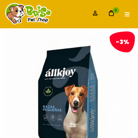
0
-3%