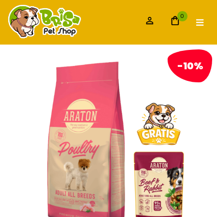
0
-10%