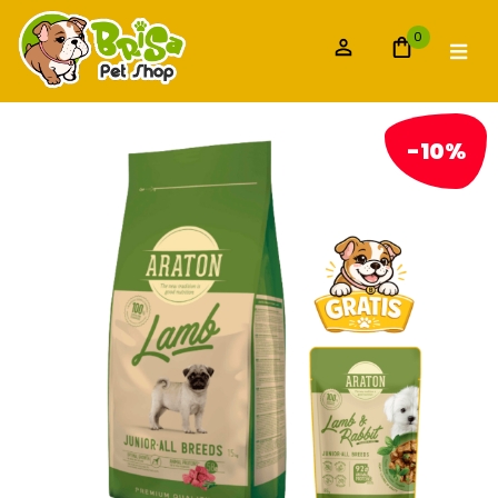
0
-10%