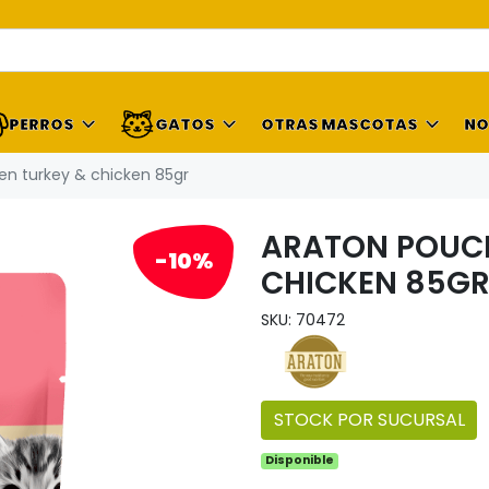
PERROS
GATOS
OTRAS MASCOTAS
NO
en turkey & chicken 85gr
ARATON POUCH
-10%
CHICKEN 85G
SKU: 70472
STOCK POR SUCURSAL
Disponible