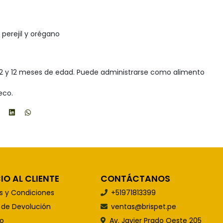
, perejil y orégano
 2 y 12 meses de edad. Puede administrarse como alimento
eco.
IO AL CLIENTE
CONTÁCTANOS
s y Condiciones
+51971813399
s de Devolución
ventas@brispet.pe
o
Av. Javier Prado Oeste 205