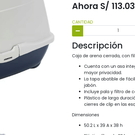
Ahora S/ 113.03
CANTIDAD
Descripción
Caja de arena cerrada, con fil
Cuenta con un asa integ
mayor privacidad.
La tapa abatible de fácil
jabón.
Incluye pala y filtro de 
Plástico de larga duraci
cierres de clip en las e
Dimensiones
50.2 L x 39 A x 38 h