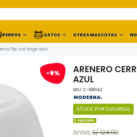
PERROS
GATOS
OTRAS MASCOTAS
NO
na flip cat large azul
ARENERO CERR
-9%
AZUL
SKU: C-981142
STOCK POR SUCURSAL
Agotado.
Antes
S/ 124.90