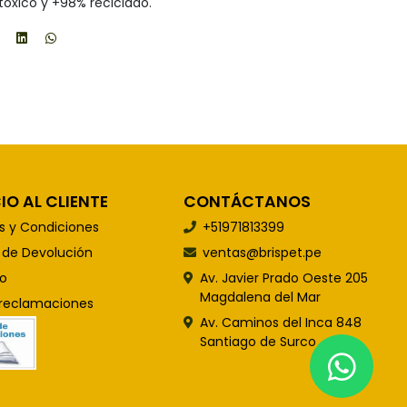
 tóxico y +98% reciclado.
IO AL CLIENTE
CONTÁCTANOS
s y Condiciones
+51971813399
s de Devolución
ventas@brispet.pe
o
Av. Javier Prado Oeste 205
Magdalena del Mar
 reclamaciones
Av. Caminos del Inca 848
Santiago de Surco