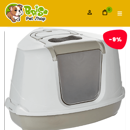
0
-9%