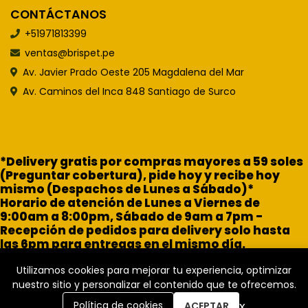
CONTÁCTANOS
+51971813399
ventas@brispet.pe
Av. Javier Prado Oeste 205 Magdalena del Mar
Av. Caminos del Inca 848 Santiago de Surco
*Delivery gratis por compras mayores a 59 soles
(Preguntar cobertura), pide hoy y recibe hoy
mismo (Despachos de Lunes a Sábado)*
Horario de atención de Lunes a Viernes de
9:00am a 8:00pm, Sábado de 9am a 7pm -
Recepción de pedidos para delivery solo hasta
las 6pm para entregas en el mismo día.
Utilizamos cookies para mejorar tu experiencia, optimizar
nuestro sitio y personalizar el contenido que te ofrecemos.
x
Política de cookies
ACEPTAR