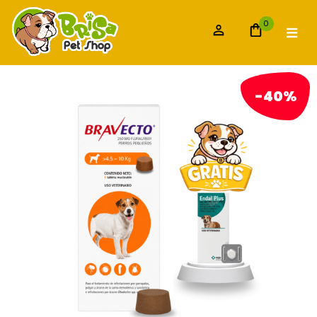
0
-40%