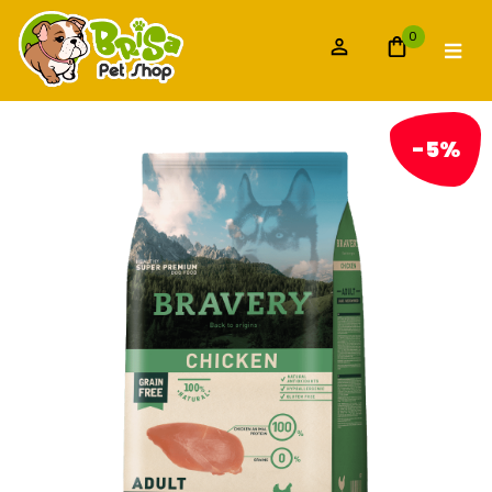
0
-5%