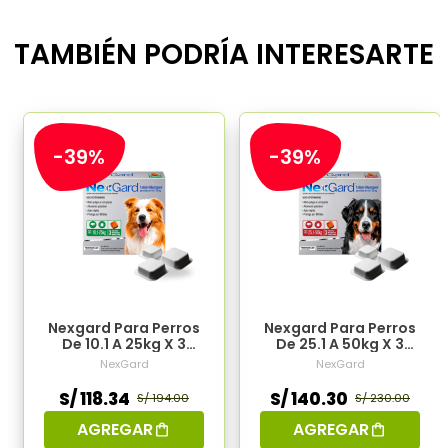
TAMBIÉN PODRÍA INTERESARTE
-39%
-39%
Nexgard Para Perros
Nexgard Para Perros
De 10.1 A 25kg X 3
De 25.1 A 50kg X 3
Tabletas
Tabletas
NexGard
NexGard
S/ 118.34
S/ 140.30
S/ 194.00
S/ 230.00
AGREGAR
AGREGAR