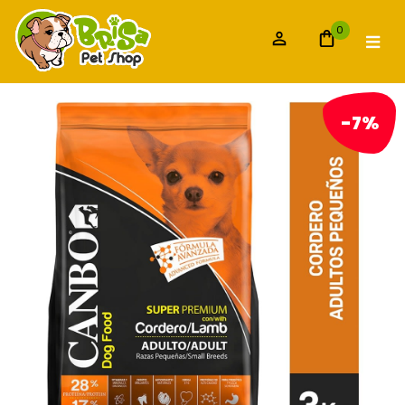
0
-7%