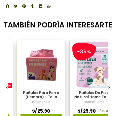
TAMBIÉN PODRÍA INTERESARTE
-35%
 húmedo
te
Pañales Para Perro
Pañales De Piso
co
(Hembra) - Talla
Natural Home Talla L
gr
SMALL (10und)
(60x60cm) - 24
Puppylandia
Natural Home
Unidades
S/ 25.90
S/ 25.90
50
S/ 39.90