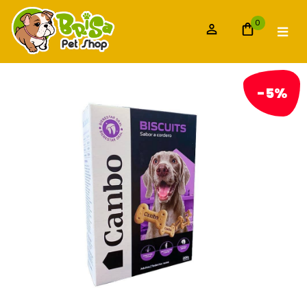
0
-5%