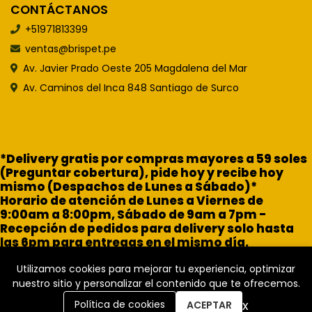
CONTÁCTANOS
+51971813399
ventas@brispet.pe
Av. Javier Prado Oeste 205 Magdalena del Mar
Av. Caminos del Inca 848 Santiago de Surco
*Delivery gratis por compras mayores a 59 soles
(Preguntar cobertura), pide hoy y recibe hoy
mismo (Despachos de Lunes a Sábado)*
Horario de atención de Lunes a Viernes de
9:00am a 8:00pm, Sábado de 9am a 7pm -
Recepción de pedidos para delivery solo hasta
las 6pm para entregas en el mismo día.
Utilizamos cookies para mejorar tu experiencia, optimizar
nuestro sitio y personalizar el contenido que te ofrecemos.
x
Política de cookies
ACEPTAR
Brisa Pet Shop © 2026