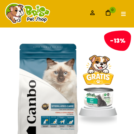
0
-13%