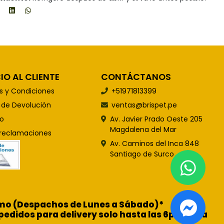
IO AL CLIENTE
CONTÁCTANOS
s y Condiciones
+51971813399
s de Devolución
ventas@brispet.pe
o
Av. Javier Prado Oeste 205
Magdalena del Mar
 reclamaciones
Av. Caminos del Inca 848
Santiago de Surco
ismo (Despachos de Lunes a Sábado)*
pedidos para delivery solo hasta las 6pm para