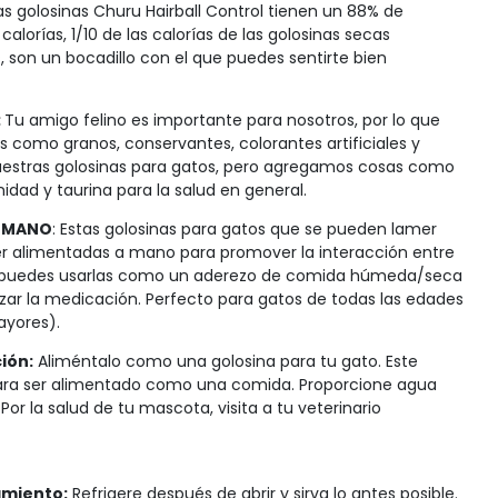
as golosinas Churu Hairball Control tienen un 88% de
alorías, 1/10 de las calorías de las golosinas secas
, son un bocadillo con el que puedes sentirte bien
:
Tu amigo felino es importante para nosotros, por lo que
como granos, conservantes, colorantes artificiales y
uestras golosinas para gatos, pero agregamos cosas como
idad y taurina para la salud en general.
U MANO
: Estas golosinas para gatos que se pueden lamer
er alimentadas a mano para promover la interacción entre
 puedes usarlas como un aderezo de comida húmeda/seca
azar la medicación. Perfecto para gatos de todas las edades
ayores).
ión:
Aliméntalo como una golosina para tu gato. Este
ara ser alimentado como una comida. Proporcione agua
 Por la salud de tu mascota, visita a tu veterinario
amiento:
Refrigere después de abrir y sirva lo antes posible.