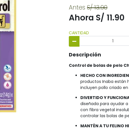
Antes
S/ 13.90
Ahora S/ 11.90
CANTIDAD
Descripción
Control de bolas de pelo C
HECHO CON INGREDIEN
productos Inaba están h
incluyen pollo criado en
DIVERTIDO Y FUNCIONA
diseñada para ayudar a c
con fibra vegetal insol
controlar las bolas de pe
MANTÉN A TU FELINO H