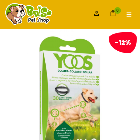
0
-12%