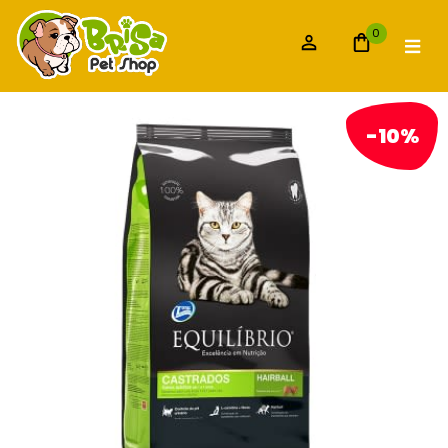
0
-10%