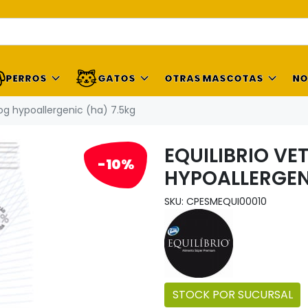
PERROS
GATOS
OTRAS MASCOTAS
NO
dog hypoallergenic (ha) 7.5kg
EQUILIBRIO VE
-10%
HYPOALLERGEN
SKU: CPESMEQUI00010
STOCK POR SUCURSAL