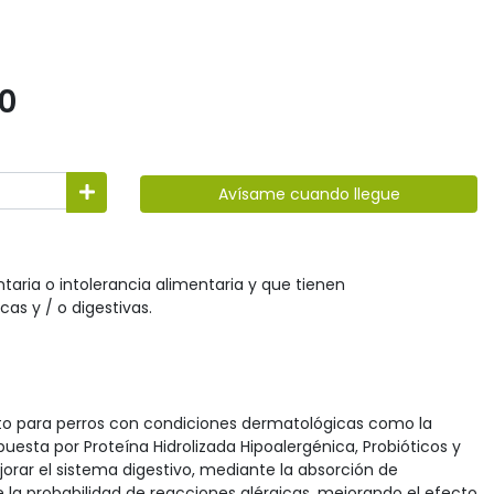
20
Avísame cuando llegue
ntaria o intolerancia alimentaria y que tienen
as y / o digestivas.
nto para perros con condiciones dermatológicas como la
uesta por Proteína Hidrolizada Hipoalergénica, Probióticos y
orar el sistema digestivo, mediante la absorción de
ce la probabilidad de reacciones alérgicas, mejorando el efecto