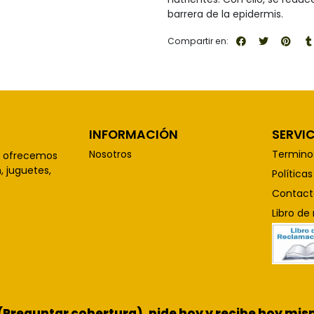
barrera de la epidermis.
Compartir en:
INFORMACIÓN
SERVIC
Nosotros
Termino
, ofrecemos
 juguetes,
Política
Contact
Libro de
 (Preguntar cobertura), pide hoy y recibe hoy m