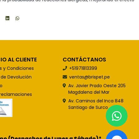
IO AL CLIENTE
CONTÁCTANOS
s y Condiciones
+51971813399
s de Devolución
ventas@brispet.pe
o
Av. Javier Prado Oeste 205
Magdalena del Mar
 reclamaciones
Av. Caminos del Inca 848
Santiago de Surco
ismo (Despachos de Lunes a Sábado)*