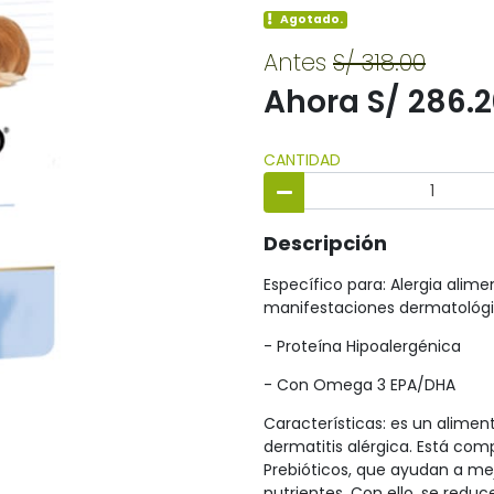
Agotado.
Antes
S/ 318.00
Ahora S/ 286.
CANTIDAD
Descripción
Específico para: Alergia alime
manifestaciones dermatológic
- Proteína Hipoalergénica
- Con Omega 3 EPA/DHA
Características: es un alime
dermatitis alérgica. Está comp
Prebióticos, que ayudan a mej
nutrientes. Con ello, se redu