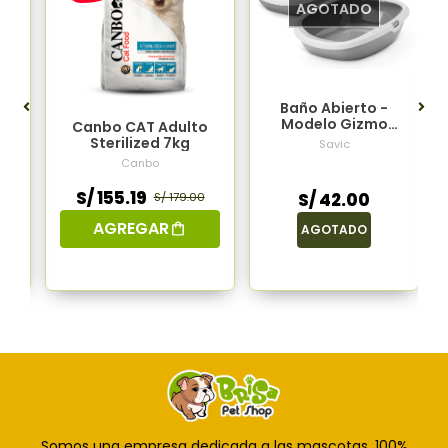
AGOTADO
Baño Abierto -
Modelo Gizmo
to
Canbo CAT Adulto
(Mediano)
Sterilized 7kg
Savic
Canbo
S/ 155.19
S/ 42.00
S/ 179.00
AGREGAR
AGOTADO
Somos una empresa dedicada a las mascotas, 100%