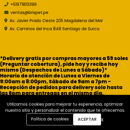
+51971813399
ventas@brispet.pe
Av. Javier Prado Oeste 205 Magdalena del Mar
Av. Caminos del Inca 848 Santiago de Surco
*Delivery gratis por compras mayores a 59 soles
(Preguntar cobertura), pide hoy y recibe hoy
mismo (Despachos de Lunes a Sábado)*
Horario de atención de Lunes a Viernes de
9:00am a 8:00pm, Sábado de 9am a 7pm -
Recepción de pedidos para delivery solo hasta
las 6pm para entregas en el mismo día.
Utilizamos cookies para mejorar tu experiencia, optimizar
nuestro sitio y personalizar el contenido que te ofrecemos.
x
Política de cookies
ACEPTAR
Brisa Pet Shop © 2026
Creado por
Bsale