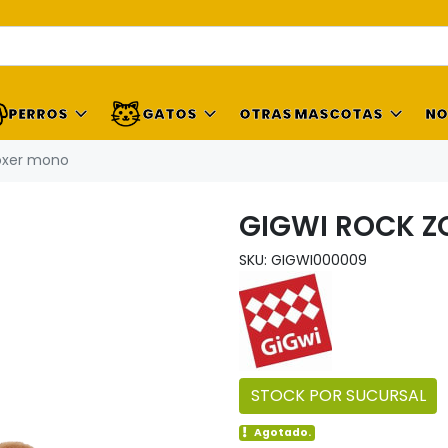
PERROS
GATOS
OTRAS MASCOTAS
NO
boxer mono
GIGWI ROCK Z
SKU: GIGWI000009
STOCK POR SUCURSAL
Agotado.