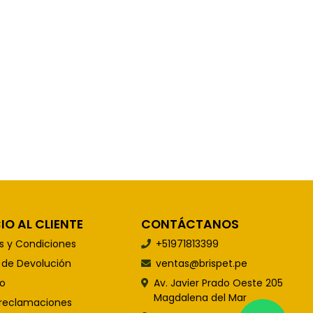
IO AL CLIENTE
CONTÁCTANOS
s y Condiciones
+51971813399
s de Devolución
ventas@brispet.pe
o
Av. Javier Prado Oeste 205
Magdalena del Mar
 reclamaciones