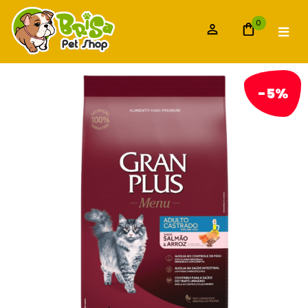
0
-5%