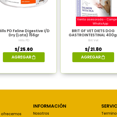
Venta asesorada - Compr
WhatsApp
ills PD Feline Digestive I/D
BRIT GF VET DIETS DOG
Dry (Lata) 156gr
GASTROINTESTINAL 400g
(Lata)
Hills PD
Brit Vet
S/ 25.60
S/ 21.80
AGREGAR
AGREGAR
INFORMACIÓN
SERVIC
Nosotros
Termino
, ofrecemos