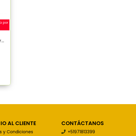
a por
r
IO AL CLIENTE
CONTÁCTANOS
s y Condiciones
+51971813399