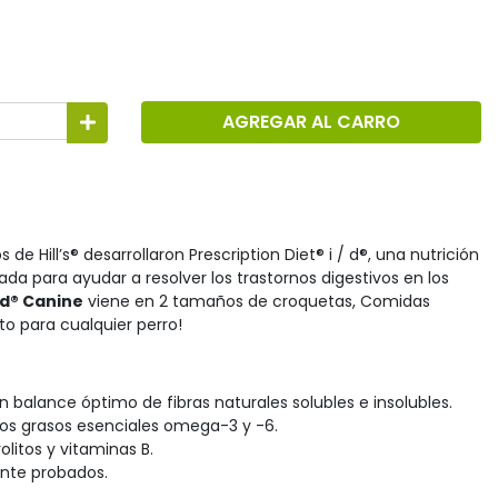
AGREGAR AL CARRO
s de Hill’s® desarrollaron Prescription Diet® i / d®, una nutrición
da para ayudar a resolver los trastornos digestivos en los
/ d® Canine
viene en 2 tamaños de croquetas, Comidas
to para cualquier perro!
 balance óptimo de fibras naturales solubles e insolubles.
idos grasos esenciales omega-3 y -6.
olitos y vitaminas B.
ente probados.