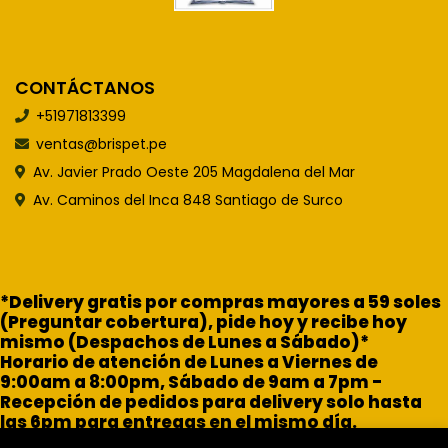
CONTÁCTANOS
+51971813399
ventas@brispet.pe
Av. Javier Prado Oeste 205 Magdalena del Mar
Av. Caminos del Inca 848 Santiago de Surco
*Delivery gratis por compras mayores a 59 soles
(Preguntar cobertura), pide hoy y recibe hoy
mismo (Despachos de Lunes a Sábado)*
Horario de atención de Lunes a Viernes de
9:00am a 8:00pm, Sábado de 9am a 7pm -
Recepción de pedidos para delivery solo hasta
las 6pm para entregas en el mismo día.