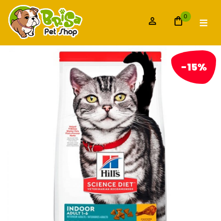
0
-15%