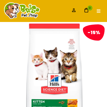
0
-15%