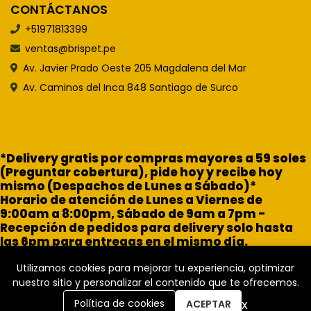
CONTÁCTANOS
+51971813399
ventas@brispet.pe
Av. Javier Prado Oeste 205 Magdalena del Mar
Av. Caminos del Inca 848 Santiago de Surco
*Delivery gratis por compras mayores a 59 soles
(Preguntar cobertura), pide hoy y recibe hoy
mismo (Despachos de Lunes a Sábado)*
Horario de atención de Lunes a Viernes de
9:00am a 8:00pm, Sábado de 9am a 7pm -
Recepción de pedidos para delivery solo hasta
las 6pm para entregas en el mismo día.
Utilizamos cookies para mejorar tu experiencia, optimizar
nuestro sitio y personalizar el contenido que te ofrecemos.
x
Política de cookies
ACEPTAR
Brisa Pet Shop © 2026