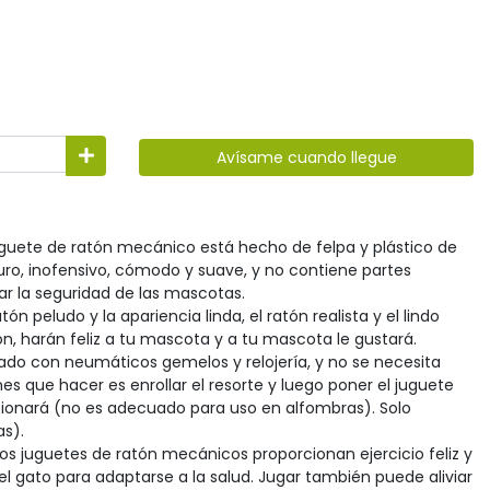
Avísame cuando llegue
juguete de ratón mecánico está hecho de felpa y plástico de
guro, inofensivo, cómodo y suave, y no contiene partes
ar la seguridad de las mascotas.
ón peludo y la apariencia linda, el ratón realista y el lindo
ón, harán feliz a tu mascota y a tu mascota le gustará.
eñado con neumáticos gemelos y relojería, y no se necesita
nes que hacer es enrollar el resorte y luego poner el juguete
ncionará (no es adecuado para uso en alfombras). Solo
as).
los juguetes de ratón mecánicos proporcionan ejercicio feliz y
el gato para adaptarse a la salud. Jugar también puede aliviar