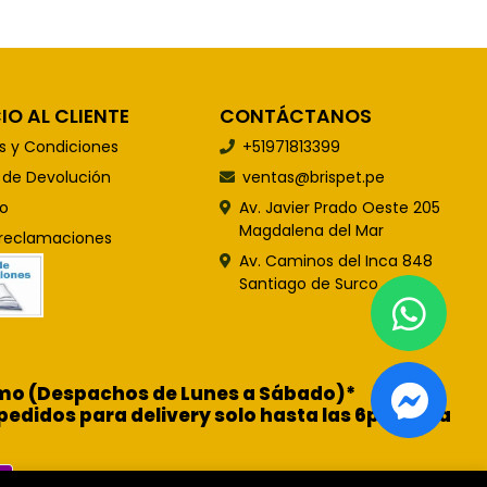
IO AL CLIENTE
CONTÁCTANOS
s y Condiciones
+51971813399
s de Devolución
ventas@brispet.pe
o
Av. Javier Prado Oeste 205
Magdalena del Mar
 reclamaciones
Av. Caminos del Inca 848
Santiago de Surco
ismo (Despachos de Lunes a Sábado)*
pedidos para delivery solo hasta las 6pm para