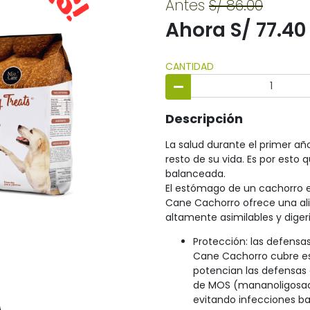
Antes
S/ 86.00
Ahora S/ 77.40
CANTIDAD
Descripción
La salud durante el primer añ
resto de su vida. Es por esto
balanceada.
El estómago de un cachorro e
Cane Cachorro ofrece una ali
altamente asimilables y digeri
Protección: las defensa
Cane Cachorro cubre es
potencian las defensas 
de MOS (mananoligosacá
evitando infecciones b