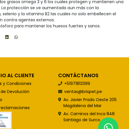
cidos grasos omega 3 y 6 los cuales protegen y mantienen una
ble. La protección se ve aumentada aun más con la
, selenio y la vitamina B2 las cuales no solo embellecen el
en contra agentes externos.
fósforo para mantener los huesos fuertes y sanos.
IO AL CLIENTE
CONTÁCTANOS
s y Condiciones
+51971813399
s de Devolución
ventas@brispet.pe
o
Av. Javier Prado Oeste 205
Magdalena del Mar
 reclamaciones
Av. Caminos del Inca 848
Santiago de Surco