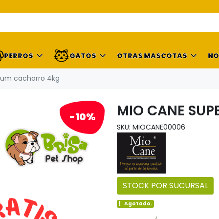
PERROS
GATOS
OTRAS MASCOTAS
NO
ium cachorro 4kg
MIO CANE SUP
-10%
SKU: MIOCANE00006
STOCK POR SUCURSAL
Agotado.