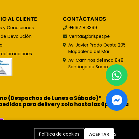
IO AL CLIENTE
CONTÁCTANOS
s y Condiciones
+51971813399
s de Devolución
ventas@brispet.pe
o
Av. Javier Prado Oeste 205
Magdalena del Mar
 reclamaciones
Av. Caminos del Inca 848
Santiago de Surco
ismo (Despachos de Lunes a Sábado)*
pedidos para delivery solo hasta las 6pm para
x
Política de cookies
ACEPTAR