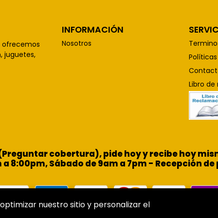
INFORMACIÓN
SERVIC
Nosotros
Termino
, ofrecemos
 juguetes,
Política
Contact
Libro de
 (Preguntar cobertura), pide hoy y recibe hoy m
m a 8:00pm, Sábado de 9am a 7pm - Recepción de 
optimizar nuestro sitio y personalizar el