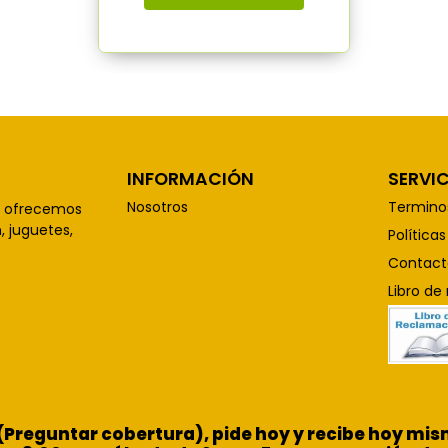
INFORMACIÓN
SERVIC
Nosotros
Termino
, ofrecemos
 juguetes,
Política
Contact
Libro de
 (Preguntar cobertura), pide hoy y recibe hoy m