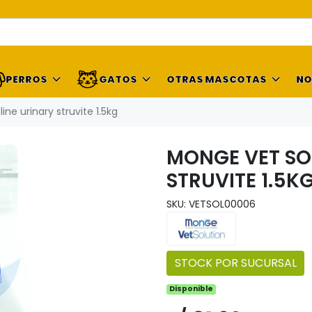
PERROS
GATOS
OTRAS MASCOTAS
NO
ine urinary struvite 1.5kg
MONGE VET SO
STRUVITE 1.5K
SKU: VETSOL00006
STOCK POR SUCURSAL
Disponible