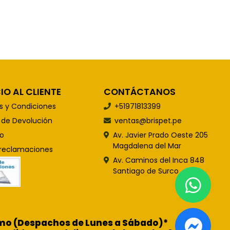
IO AL CLIENTE
CONTÁCTANOS
s y Condiciones
+51971813399
s de Devolución
ventas@brispet.pe
o
Av. Javier Prado Oeste 205
Magdalena del Mar
 reclamaciones
Av. Caminos del Inca 848
Santiago de Surco
ismo (Despachos de Lunes a Sábado)*