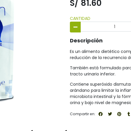
S/ 81.60
CANTIDAD
Descripción
Es un alimento dietético compl
reducción de la recurrencia de
También está formulado para 
tracto urinario inferior.
Contiene superóxido dismutasa
arándano para limitar la infla
microbiota intestinal y la fór
orina y bajo nivel de magnesi
Compartir en: