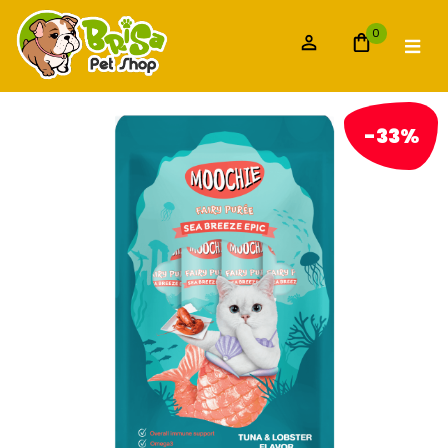
0
-33%