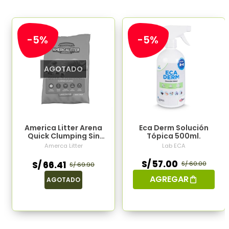
-5%
-5%
AGOTADO
America Litter Arena
Eca Derm Solución
Quick Clumping Sin
Tópica 500ml.
Aroma 20kg
Amerca Litter
Lab ECA
S/ 57.00
S/ 66.41
S/ 60.00
S/ 69.90
AGREGAR
AGOTADO