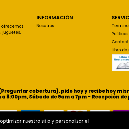
INFORMACIÓN
SERVIC
Nosotros
Termino
, ofrecemos
 juguetes,
Política
Contact
Libro de
 (Preguntar cobertura), pide hoy y recibe hoy m
m a 8:00pm, Sábado de 9am a 7pm - Recepción de 
optimizar nuestro sitio y personalizar el