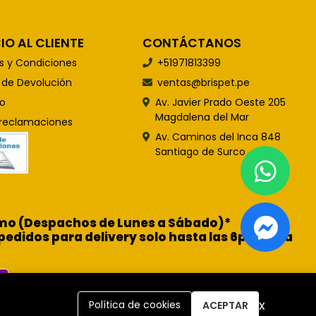
IO AL CLIENTE
CONTÁCTANOS
s y Condiciones
+51971813399
s de Devolución
ventas@brispet.pe
o
Av. Javier Prado Oeste 205
Magdalena del Mar
 reclamaciones
Av. Caminos del Inca 848
Santiago de Surco
ismo (Despachos de Lunes a Sábado)*
pedidos para delivery solo hasta las 6pm para
x
Política de cookies
ACEPTAR