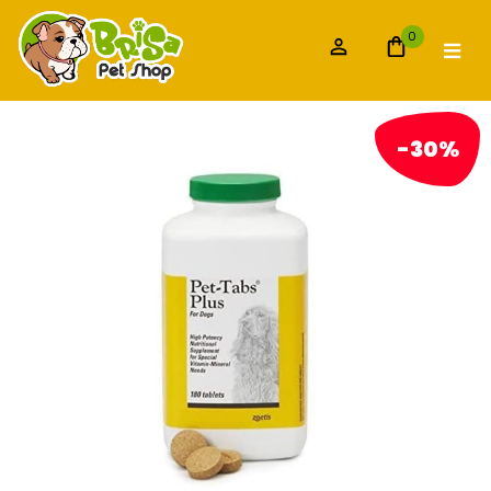
0
-30%