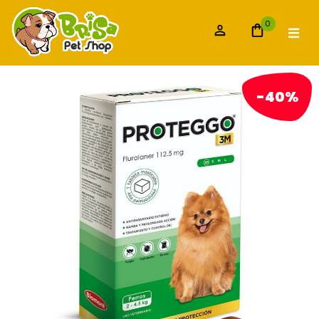
0
-40%