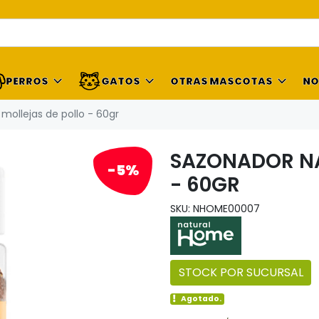
PERROS
GATOS
OTRAS MASCOTAS
NO
mollejas de pollo - 60gr
SAZONADOR NA
-5%
- 60GR
SKU: NHOME00007
STOCK POR SUCURSAL
Agotado.