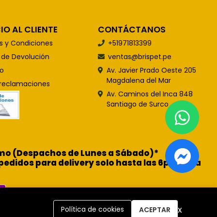
IO AL CLIENTE
CONTÁCTANOS
s y Condiciones
+51971813399
s de Devolución
ventas@brispet.pe
o
Av. Javier Prado Oeste 205
Magdalena del Mar
 reclamaciones
Av. Caminos del Inca 848
Santiago de Surco
ismo (Despachos de Lunes a Sábado)*
pedidos para delivery solo hasta las 6pm para
x
Política de cookies
ACEPTAR