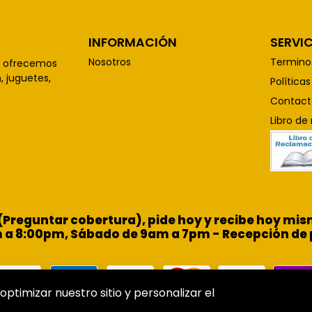
INFORMACIÓN
SERVIC
Nosotros
Termino
, ofrecemos
 juguetes,
Política
Contact
Libro de
 (Preguntar cobertura), pide hoy y recibe hoy m
m a 8:00pm, Sábado de 9am a 7pm - Recepción de 
optimizar nuestro sitio y personalizar el