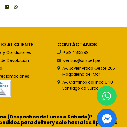
IO AL CLIENTE
CONTÁCTANOS
s y Condiciones
+51971813399
s de Devolución
ventas@brispet.pe
o
Av. Javier Prado Oeste 205
Magdalena del Mar
 reclamaciones
Av. Caminos del Inca 848
Santiago de Surco
ismo (Despachos de Lunes a Sábado)*
pedidos para delivery solo hasta las 6pm para