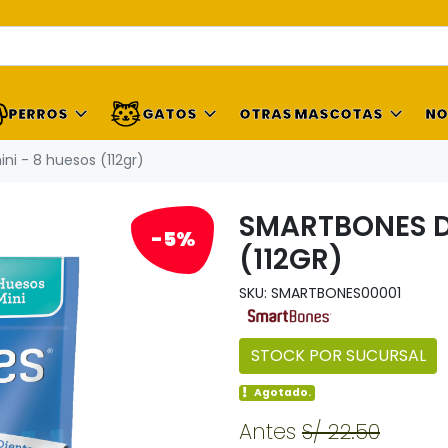
PERROS
GATOS
OTRAS MASCOTAS
NO
i - 8 huesos (112gr)
SMARTBONES D
-5%
(112GR)
SKU: SMARTBONES00001
STOCK POR SUCURSAL
Agotado.
Antes
S/ 22.50