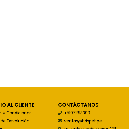
IO AL CLIENTE
CONTÁCTANOS
s y Condiciones
+51971813399
s de Devolución
ventas@brispet.pe
o
Av. Javier Prado Oeste 205