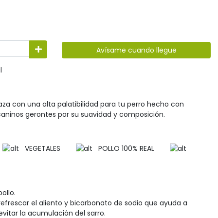
Avísame cuando llegue
l
za con una alta palatibilidad para tu perro hecho con
 caninos gerontes por su suavidad y composición.
N
VEGETALES
POLLO 100% REAL
ollo.
refrescar el aliento y bicarbonato de sodio que ayuda a
evitar la acumulación del sarro.