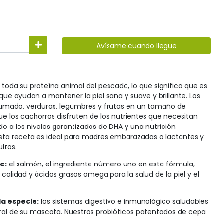
Avísame cuando llegue
 toda su proteína animal del pescado, lo que significa que es
ue ayudan a mantener la piel sana y suave y brillante. Los
umado, verduras, legumbres y frutas en un tamaño de
e los cachorros disfruten de los nutrientes que necesitan
ido a los niveles garantizados de DHA y una nutrición
sta receta es ideal para madres embarazadas o lactantes y
ltos.
e:
el salmón, el ingrediente número uno en esta fórmula,
calidad y ácidos grasos omega para la salud de la piel y el
la especie:
los sistemas digestivo e inmunológico saludables
eral de su mascota. Nuestros probióticos patentados de cepa