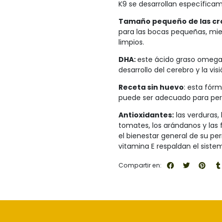
K9 se desarrollan específicam
Tamaño pequeño de las c
para las bocas pequeñas, mie
limpios.
DHA:
este ácido graso omega-
desarrollo del cerebro y la vis
Receta sin huevo
: esta fór
puede ser adecuado para perro
Antioxidantes:
las verduras, 
tomates, los arándanos y las
el bienestar general de su per
vitamina E respaldan el sist
Compartir en: