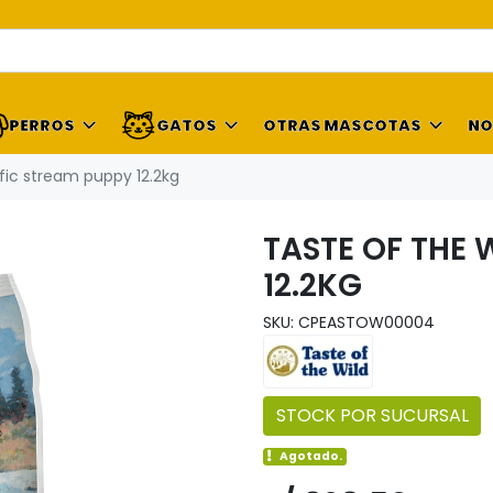
PERROS
GATOS
OTRAS MASCOTAS
NO
ific stream puppy 12.2kg
TASTE OF THE 
12.2KG
SKU: CPEASTOW00004
STOCK POR SUCURSAL
Agotado.