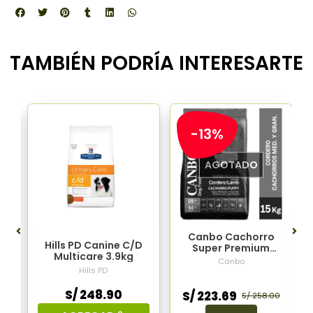
TAMBIÉN PODRÍA INTERESARTE
-13%
AGOTADO
Canbo Cachorro
Hills PD Canine C/D
Super Premium
Multicare 3.9kg
Cordero Razas
Canbo
e
Medianas Y Grande
Hills PD
15kg
S/ 248.90
S/ 223.69
S/ 258.00