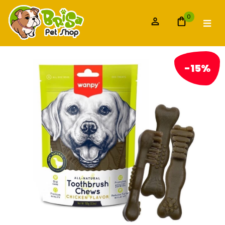
0
-15%