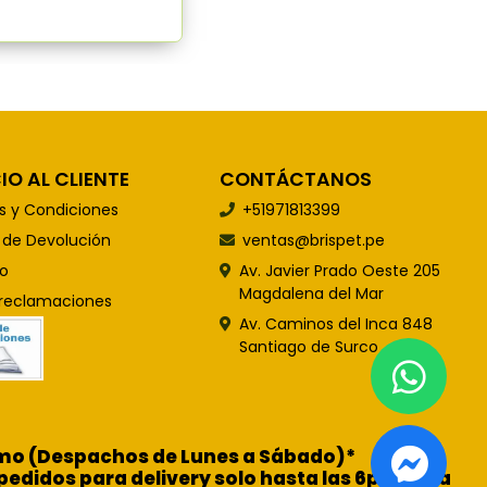
IO AL CLIENTE
CONTÁCTANOS
s y Condiciones
+51971813399
s de Devolución
ventas@brispet.pe
o
Av. Javier Prado Oeste 205
Magdalena del Mar
 reclamaciones
Av. Caminos del Inca 848
Santiago de Surco
ismo (Despachos de Lunes a Sábado)*
pedidos para delivery solo hasta las 6pm para