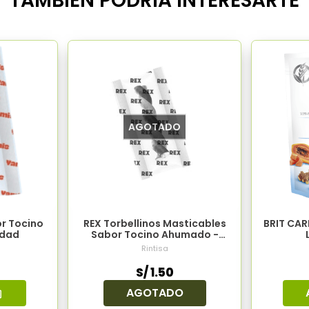
TAMBIÉN PODRÍA INTERESARTE
AGOTADO
or Tocino
REX Torbellinos Masticables
BRIT CA
idad
Sabor Tocino Ahumado -
Unidad
Rintisa
S/ 1.50
AGOTADO