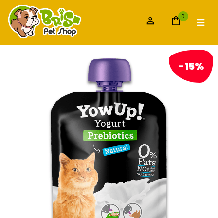
0
-15%