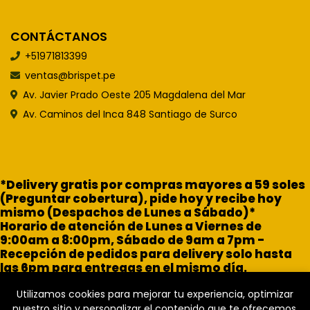
CONTÁCTANOS
+51971813399
ventas@brispet.pe
Av. Javier Prado Oeste 205 Magdalena del Mar
Av. Caminos del Inca 848 Santiago de Surco
*Delivery gratis por compras mayores a 59 soles
(Preguntar cobertura), pide hoy y recibe hoy
mismo (Despachos de Lunes a Sábado)*
Horario de atención de Lunes a Viernes de
9:00am a 8:00pm, Sábado de 9am a 7pm -
Recepción de pedidos para delivery solo hasta
las 6pm para entregas en el mismo día.
Utilizamos cookies para mejorar tu experiencia, optimizar
nuestro sitio y personalizar el contenido que te ofrecemos.