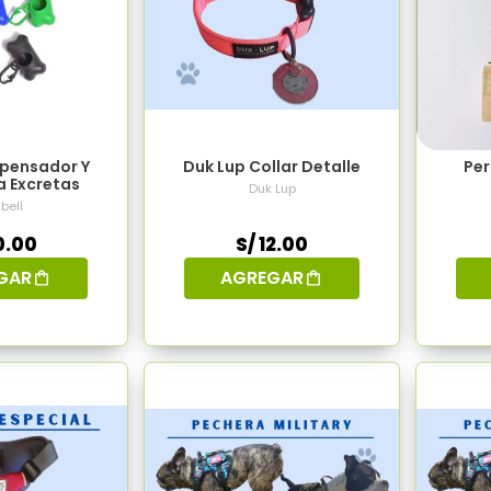
spensador Y
Duk Lup Collar Detalle
Per
a Excretas
Duk Lup
bell
0.00
S/ 12.00
GAR
AGREGAR