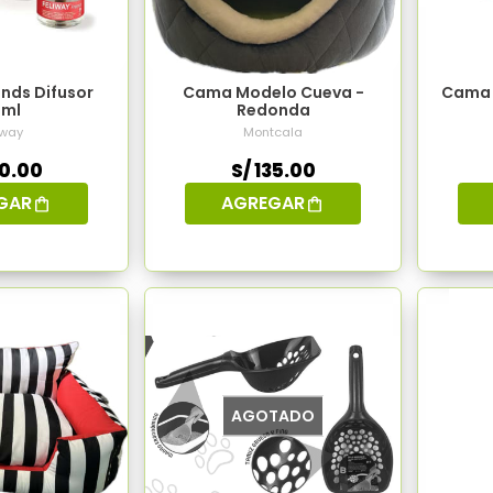
ends Difusor
Cama Modelo Cueva -
Cama 
ml
Redonda
iway
Montcala
30.00
S/ 135.00
GAR
AGREGAR
AGOTADO