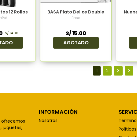
tas 12 Rollos
BASA Plato Delice Double
Nunbe
aPet
Basa
0
S/ 15.00
S/ 14.00
TADO
AGOTADO
1
2
3
INFORMACIÓN
SERVIC
Nosotros
Termino
, ofrecemos
 juguetes,
Política