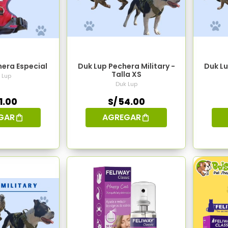
era Especial
Duk Lup Pechera Military -
Duk Lu
Talla XS
 Lup
Duk Lup
1.00
S/ 54.00
GAR
AGREGAR