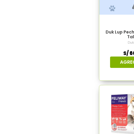
Duk Lup Peche
Tal
Duk
S/ 6
AGRE