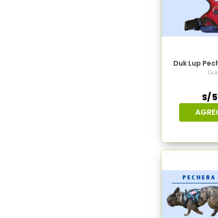
Duk Lup Pech
Duk
S/ 5
AGRE