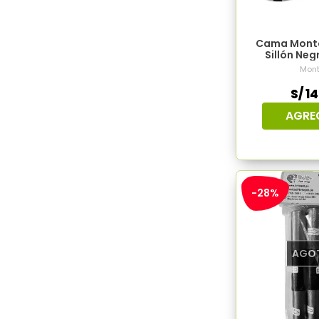
Cama Montc
Sillón Neg
Mont
S/ 1
AGRE
-28%
AGO