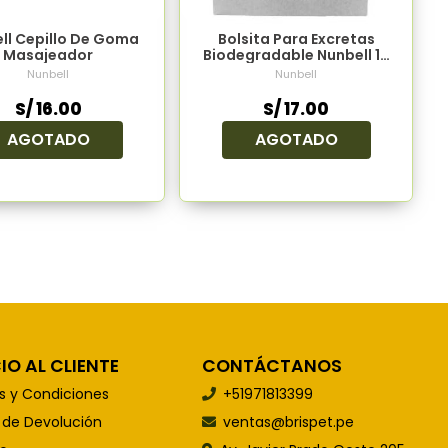
ll Cepillo De Goma
Bolsita Para Excretas
Masajeador
Biodegradable Nunbell 12
Rollos
Nunbell
Nunbell
S/ 16.00
S/ 17.00
AGOTADO
AGOTADO
IO AL CLIENTE
CONTÁCTANOS
s y Condiciones
+51971813399
s de Devolución
ventas@brispet.pe