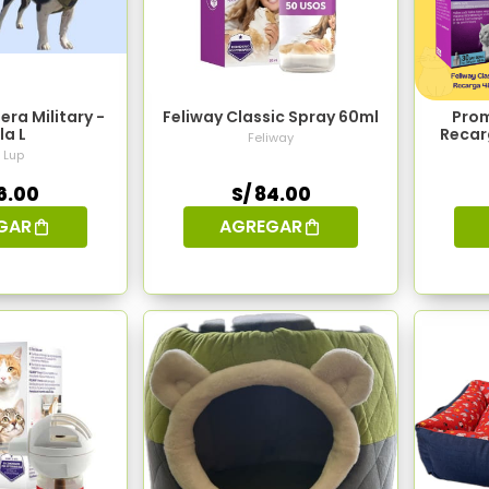
ra Military -
Feliway Classic Spray 60ml
Prom
la L
Recar
Feliway
 Lup
6.00
S/ 84.00
GAR
AGREGAR