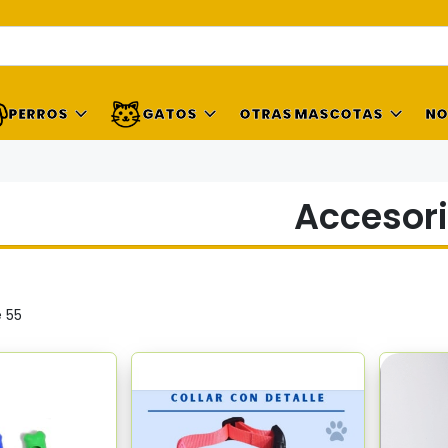
PERROS
GATOS
OTRAS MASCOTAS
NO
Accesor
 55