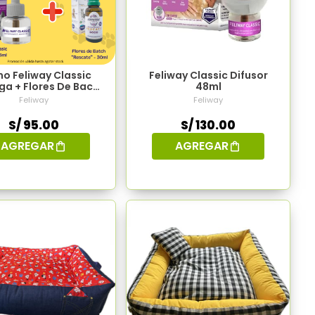
o Feliway Classic
Feliway Classic Difusor
ga + Flores De Bach
48ml
"Rescate"
Feliway
Feliway
S/ 95.00
S/ 130.00
AGREGAR
AGREGAR