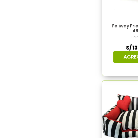
Feliway Fri
48
Fel
S/ 1
AGRE