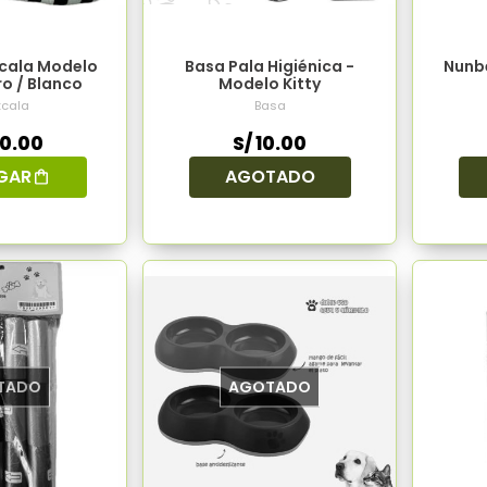
ala Modelo
Basa Pala Higiénica -
Nunbe
ro / Blanco
Modelo Kitty
cala
Basa
40.00
S/ 10.00
GAR
AGOTADO
TADO
AGOTADO