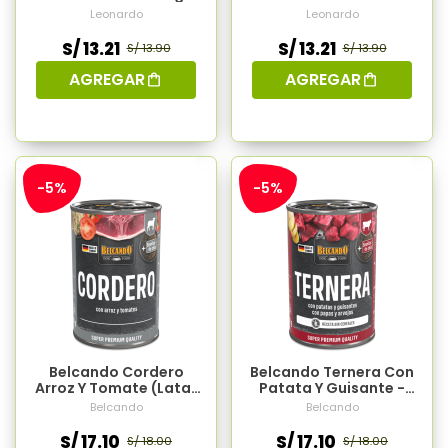
200gr
Leonardo
Leonardo
S/ 13.21
S/ 13.21
S/ 13.90
S/ 13.90
AGREGAR
AGREGAR
-5%
-5%
Belcando Cordero
Belcando Ternera Con
Arroz Y Tomate (Lata)
Patata Y Guisante -
- 400gr
400gr
Belcando
Belcando
S/ 17.10
S/ 17.10
S/ 18.00
S/ 18.00