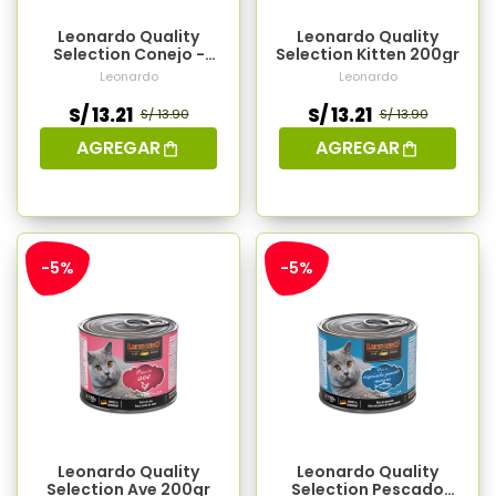
Leonardo Quality
Leonardo Quality
Selection Conejo -
Selection Kitten 200gr
200gr
Leonardo
Leonardo
S/ 13.21
S/ 13.21
S/ 13.90
S/ 13.90
AGREGAR
AGREGAR
-5%
-5%
Leonardo Quality
Leonardo Quality
Selection Ave 200gr
Selection Pescado