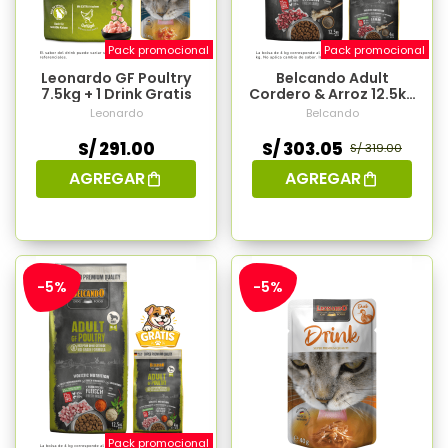
Pack promocional
Pack promocional
Leonardo GF Poultry
Belcando Adult
7.5kg + 1 Drink Gratis
Cordero & Arroz 12.5kg
+ 4kg Gratis
Leonardo
Belcando
S/ 291.00
S/ 303.05
S/ 319.00
AGREGAR
AGREGAR
-5%
-5%
Pack promocional