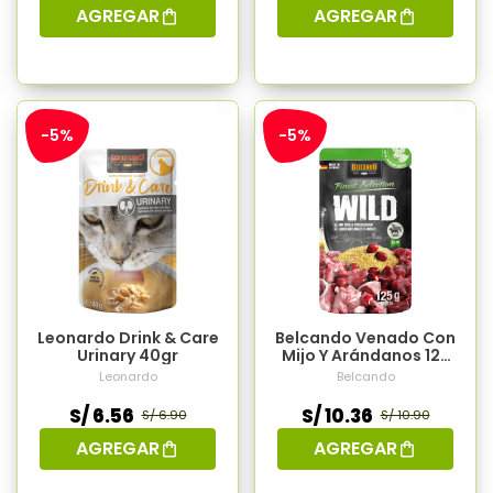
AGREGAR
AGREGAR
-5%
-5%
Leonardo Drink & Care
Belcando Venado Con
Urinary 40gr
Mijo Y Arándanos 125
Gr
Leonardo
Belcando
S/ 6.56
S/ 10.36
S/ 6.90
S/ 10.90
AGREGAR
AGREGAR