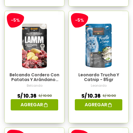
-5%
-5%
Belcando Cordero Con
Leonardo Trucha Y
Patatas Y Arándanos
Catnip - 85gr
125 Gr
Belcando
Leonardo
S/ 10.36
S/ 10.36
S/ 10.90
S/ 10.90
AGREGAR
AGREGAR