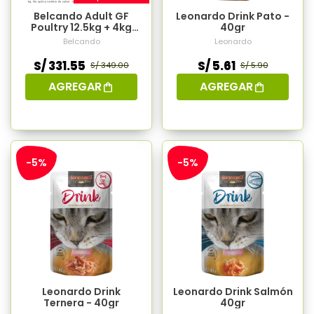
Belcando Adult GF
Leonardo Drink Pato -
Poultry 12.5kg + 4kg
40gr
Gratis
Belcando
Leonardo
S/ 331.55
S/ 5.61
S/ 349.00
S/ 5.90
AGREGAR
AGREGAR
-5%
-5%
Leonardo Drink
Leonardo Drink Salmón
Ternera - 40gr
40gr