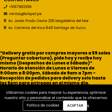
+51971813399
ventas@brispet.pe
Av. Javier Prado Oeste 205 Magdalena del Mar
Av. Caminos del Inca 848 Santiago de Surco
*Delivery gratis por compras mayores a 59 soles
(Preguntar cobertura), pide hoy y recibe hoy
mismo (Despachos de Lunes a Sábado)*
Horario de atención de Lunes a Viernes de
9:00am a 8:00pm, Sábado de 9am a 7pm -
Recepción de pedidos para delivery solo hasta
las 6pm para entregas en el mismo día.
Utilizamos cookies para mejorar tu experiencia, optimizar
nuestro sitio y personalizar el contenido que te ofrecemos.
x
Política de cookies
ACEPTAR
Brisa Pet Shop © 2026
Creado por
Bsale