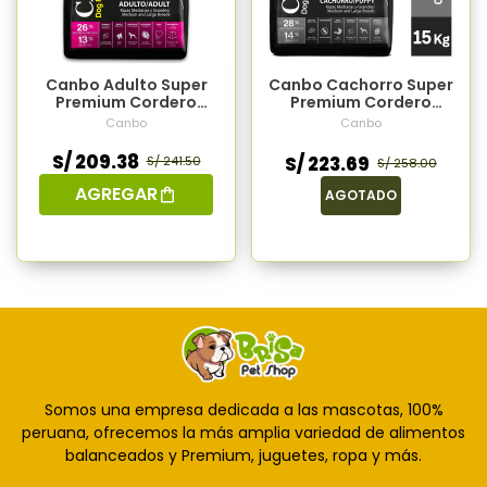
Canbo Adulto Super
Canbo Cachorro Super
Premium Cordero
Premium Cordero
Razas Medianas Y
Razas Medianas Y
Canbo
Canbo
Grandes 15kg
Grande 15kg
S/ 209.38
S/ 223.69
S/ 241.50
S/ 258.00
AGREGAR
AGOTADO
Somos una empresa dedicada a las mascotas, 100%
peruana, ofrecemos la más amplia variedad de alimentos
balanceados y Premium, juguetes, ropa y más.