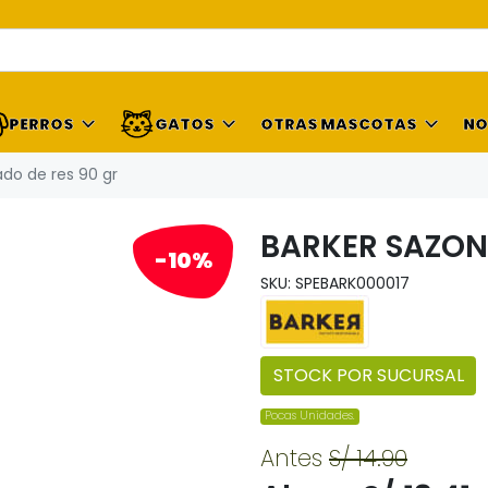
PERROS
GATOS
OTRAS MASCOTAS
NO
do de res 90 gr
BARKER SAZON
-10%
SKU: SPEBARK000017
STOCK POR SUCURSAL
Pocas Unidades.
Antes
S/ 14.90