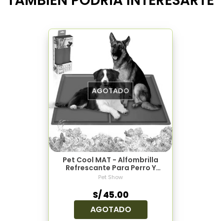
TAMBIÉN PODRÍA INTERESARTE
AGOTADO
Pet Cool MAT - Alfombrilla
Refrescante Para Perro Y
Gato Talla L (90cm X 50cm)
Pet Show
S/ 45.00
AGOTADO