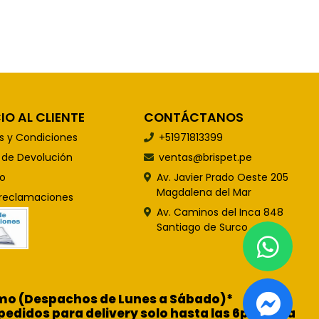
IO AL CLIENTE
CONTÁCTANOS
s y Condiciones
+51971813399
s de Devolución
ventas@brispet.pe
o
Av. Javier Prado Oeste 205
Magdalena del Mar
 reclamaciones
Av. Caminos del Inca 848
Santiago de Surco
ismo (Despachos de Lunes a Sábado)*
pedidos para delivery solo hasta las 6pm para