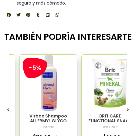
seguro y más cómodo.
TAMBIÉN PODRÍA INTERESARTE
-5%
Kit
Virbac Shampoo
BRIT CARE
l
ALLERMYL GLYCO
FUNCTIONAL SNACK
MINERAL HAM FOR
Virbac
Brit Care
PUPPIES