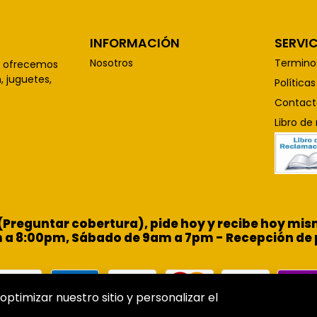
INFORMACIÓN
SERVIC
Nosotros
Termino
, ofrecemos
 juguetes,
Política
Contact
Libro de
 (Preguntar cobertura), pide hoy y recibe hoy m
m a 8:00pm, Sábado de 9am a 7pm - Recepción de 
optimizar nuestro sitio y personalizar el