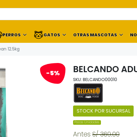
PERROS
GATOS
OTRAS MASCOTAS
NO
an 12.5kg
BELCANDO ADU
-5%
SKU: BELCANDO00010
STOCK POR SUCURSAL
Pocas Unidades.
Antes
S/ 369.00