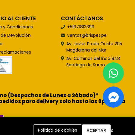
IO AL CLIENTE
CONTÁCTANOS
s y Condiciones
+51971813399
s de Devolución
ventas@brispet.pe
o
Av. Javier Prado Oeste 205
Magdalena del Mar
 reclamaciones
Av. Caminos del Inca 848
Santiago de Surco
ismo (Despachos de Lunes a Sábado)*
pedidos para delivery solo hasta las 6pm para
x
Política de cookies
ACEPTAR