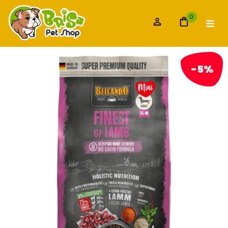
0
-5%