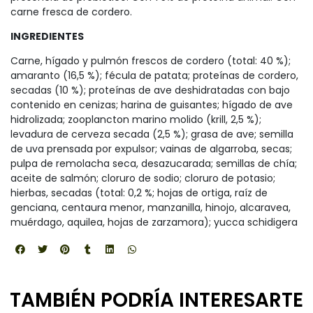
carne fresca de cordero.
INGREDIENTES
Carne, hígado y pulmón frescos de cordero (total: 40 %);
amaranto (16,5 %); fécula de patata; proteínas de cordero,
secadas (10 %); proteínas de ave deshidratadas con bajo
contenido en cenizas; harina de guisantes; hígado de ave
hidrolizada; zooplancton marino molido (krill, 2,5 %);
levadura de cerveza secada (2,5 %); grasa de ave; semilla
de uva prensada por expulsor; vainas de algarroba, secas;
pulpa de remolacha seca, desazucarada; semillas de chía;
aceite de salmón; cloruro de sodio; cloruro de potasio;
hierbas, secadas (total: 0,2 %; hojas de ortiga, raíz de
genciana, centaura menor, manzanilla, hinojo, alcaravea,
muérdago, aquilea, hojas de zarzamora); yucca schidigera
TAMBIÉN PODRÍA INTERESARTE