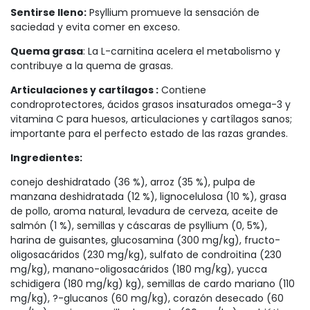
Sentirse lleno:
Psyllium promueve la sensación de
saciedad y evita comer en exceso.
Quema grasa
: La L-carnitina acelera el metabolismo y
contribuye a la quema de grasas.
Articulaciones y cartílagos :
Contiene
condroprotectores, ácidos grasos insaturados omega-3 y
vitamina C para huesos, articulaciones y cartílagos sanos;
importante para el perfecto estado de las razas grandes.
Ingredientes:
conejo deshidratado (36 %), arroz (35 %), pulpa de
manzana deshidratada (12 %), lignocelulosa (10 %), grasa
de pollo, aroma natural, levadura de cerveza, aceite de
salmón (1 %), semillas y cáscaras de psyllium (0, 5%),
harina de guisantes, glucosamina (300 mg/kg), fructo-
oligosacáridos (230 mg/kg), sulfato de condroitina (230
mg/kg), manano-oligosacáridos (180 mg/kg), yucca
schidigera (180 mg/kg) kg), semillas de cardo mariano (110
mg/kg), ?-glucanos (60 mg/kg), corazón desecado (60