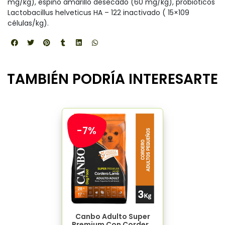
mg/kg), espino amarillo desecado (60 mg/kg), probióticos
Lactobacillus helveticus HA – 122 inactivado ( 15×109
células/kg).
TAMBIÉN PODRÍA INTERESARTE
-7%
Canbo Adulto Super
Premium Con Cordero