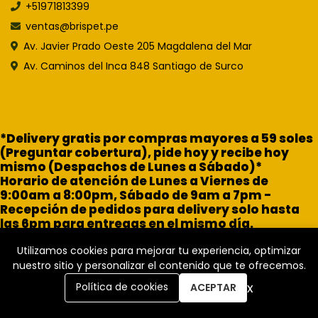
+51971813399
ventas@brispet.pe
Av. Javier Prado Oeste 205 Magdalena del Mar
Av. Caminos del Inca 848 Santiago de Surco
*Delivery gratis por compras mayores a 59 soles
(Preguntar cobertura), pide hoy y recibe hoy
mismo (Despachos de Lunes a Sábado)*
Horario de atención de Lunes a Viernes de
9:00am a 8:00pm, Sábado de 9am a 7pm -
Recepción de pedidos para delivery solo hasta
las 6pm para entregas en el mismo día.
Utilizamos cookies para mejorar tu experiencia, optimizar
nuestro sitio y personalizar el contenido que te ofrecemos.
x
Política de cookies
ACEPTAR
Brisa Pet Shop © 2026
Creado por
Bsale