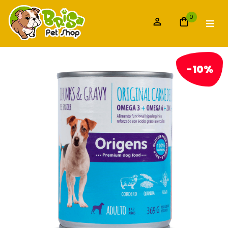
0
-10%