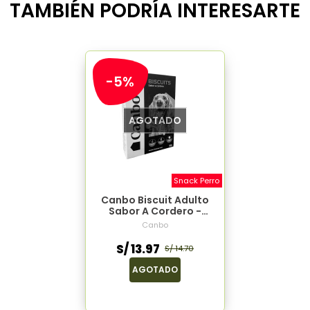
TAMBIÉN PODRÍA INTERESARTE
-5%
AGOTADO
Snack Perro
Canbo Biscuit Adulto
Sabor A Cordero -
200gr
Canbo
S/ 13.97
S/ 14.70
AGOTADO